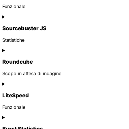
elementor
Funzionale
Consent
to
Sourcebuster JS
service
wordpress
Statistiche
Consent
to
Roundcube
service
sourcebuster-
js
Scopo in attesa di indagine
Consent
to
LiteSpeed
service
roundcube
Funzionale
Consent
to
Burst Statistics
service