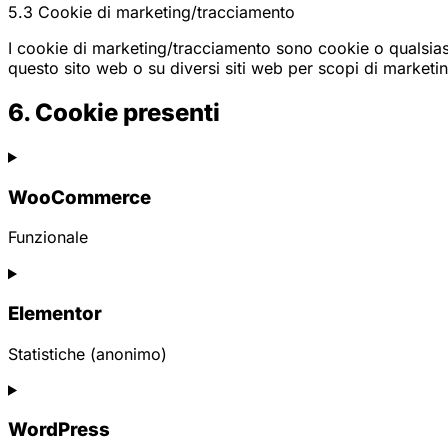
5.3 Cookie di marketing/tracciamento
I cookie di marketing/tracciamento sono cookie o qualsiasi 
questo sito web o su diversi siti web per scopi di marketing
6. Cookie presenti
WooCommerce
Funzionale
Consent
to
Elementor
service
woocommerce
Statistiche (anonimo)
Consent
to
WordPress
service