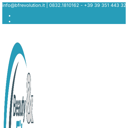
Salta
info@bfrevolution.it |
0832.1810162 - +39 39 351 443 32
al
contenuto