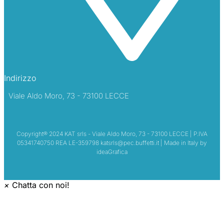
Indirizzo
Viale Aldo Moro, 73 - 73100 LECCE
Copyright® 2024 KAT srls - Viale Aldo Moro, 73 - 73100 LECCE | P.IVA
05341740750 REA LE-359798 katsrls@pec.buffetti.it | Made in Italy by
ideaGrafica
×
Chatta con noi!