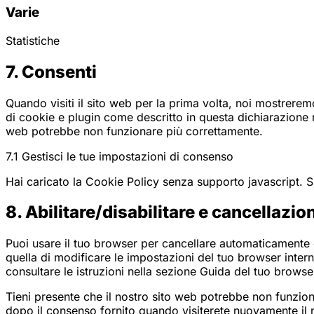
Varie
service
google-
maps
Statistiche
Consent
7. Consenti
to
service
Quando visiti il sito web per la prima volta, noi mostrere
varie
di cookie e plugin come descritto in questa dichiarazione r
web potrebbe non funzionare più correttamente.
7.1 Gestisci le tue impostazioni di consenso
Hai caricato la Cookie Policy senza supporto javascript. S
8. Abilitare/disabilitare e cancellazi
Puoi usare il tuo browser per cancellare automaticamente 
quella di modificare le impostazioni del tuo browser inter
consultare le istruzioni nella sezione Guida del tuo browse
Tieni presente che il nostro sito web potrebbe non funziona
dopo il consenso fornito quando visiterete nuovamente il 