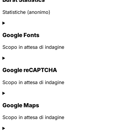
litespeed
Statistiche (anonimo)
Consent
to
Google Fonts
service
burst-
statistics
Scopo in attesa di indagine
Consent
to
Google reCAPTCHA
service
google-
fonts
Scopo in attesa di indagine
Consent
to
Google Maps
service
google-
recaptcha
Scopo in attesa di indagine
Consent
to