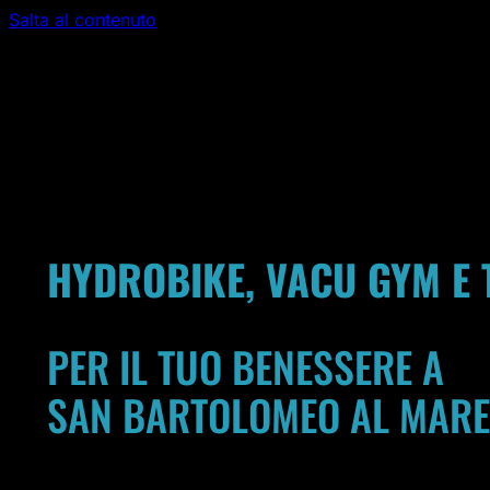
Salta al contenuto
BF REVOLUTION
| SAN BARTOLOMEO AL MARE
HYDROBIKE, VACU GYM E 
PER IL TUO BENESSERE A
SAN BARTOLOMEO AL MARE
Un centro dedicato a
drenaggio, rimodellamento e tonicità
, 