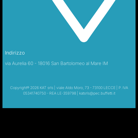
Indirizzo
via Aurelia 60 - 18016 San Bartolomeo al Mare IM
Copyright® 2026 KAT srls | viale Aldo Moro, 73 - 73100 LECCE | P. IVA
05341740750 - REA LE-359798 | katsrls@pec.buffetti.it